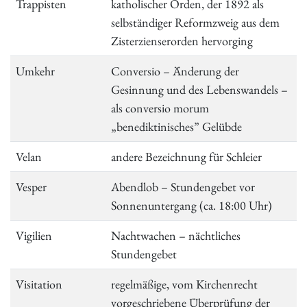
Trappisten
katholischer Orden, der 1892 als
selbständiger Reformzweig aus dem
Zisterzienserorden hervorging
Umkehr
Conversio – Änderung der
Gesinnung und des Lebenswandels –
als conversio morum
„benediktinisches” Gelübde
Velan
andere Bezeichnung für Schleier
Vesper
Abendlob – Stundengebet vor
Sonnenuntergang (ca. 18:00 Uhr)
Vigilien
Nachtwachen – nächtliches
Stundengebet
Visitation
regelmäßige, vom Kirchenrecht
vorgeschriebene Überprüfung der