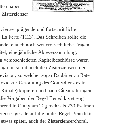
lten haben
 Zisterzienser
zienser prägende und fortschrittliche
La Ferté (1113). Das Schreiben sollte die
delte auch noch weitere rechtliche Fragen.
tel, eine jährliche Äbteversammlung,
in verabschiedeten Kapitelbeschlüsse waren
sung und somit auch den Zisterzienserorden.
lrevision, zu welcher sogar Rabbiner zu Rate
exte zur Gestaltung des Gottesdienstes in
ituale) kopieren und nach Cîteaux bringen.
 die Vorgaben der Regel Benedikts streng
ährend in Cluny am Tag mehr als 230 Psalmen
zienser gerade auf die in der Regel Benedikts
twas später, auch der Zisterzienserchoral.