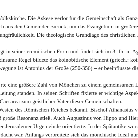
 Volkskirche. Die Askese verlor für die Gemeinschaft als Ga
ich aus den Gemeinden zurück, um das Evangelium in größere
 Jungfräulichkeit. Die theologische Grundlage des christlich
t in seiner eremitischen Form und findet sich im 3. Jh. in Ä
einsame Regel bildete das koinobitische Element (griech.: k
egung ist Antonius der Große (250-356) – er beeinflusste di
rte eine größere Zahl von Mönchen zu einem gemeinsamen Le
Leitung standen. In seinen Schriften fixierte er wichtige Asp
aesarea zum geistlicher Vater dieser Gemeinschaften.
sten des Römischen Reiches bekannt. Bischof Athanasius vo
uf große Resonanz stieß. Auch Augustinus von Hippo und Hie
der Jerusalemer Urgemeinde orientierte. In der Spätantike wur
edacht war. Anfangs verbreitete sich das mönchische Ideal nu