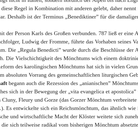
angs nicht in Italien, sondern nördlich der Alpen bis nach En
de diese Regel in Kombination mit anderen gelebt, daher nennt 
ar. Deshalb ist der Terminus „Benediktiner” für die damalige
mit der Person Karls des Großen verbunden. 787 ließ er eine 
chfolger, Ludwig der Fromme, führte das Vorhaben seines V
um. Die „Regula Benedicti” wurde durch die Beschlüsse der 
ich. Die Vielschichtigkeit des Mönchtums wich einem doktrin
Reform des karolingischen Mönchtums hat sich in vielen Grund
im absoluten Vorrang des gemeinschaftlichen liturgischen Geb
aft
begann auch die Rezession des „anianischen” Mönchtums. 
hes sich in der Bewegung der „vita evangelica et apostolica
 Cluny, Fleury und Gorze (das Gorzer Mönchtum verbreitete 
…). Es entwickelte sich ein Reichsmönchtum, das ähnlich wie i
ische und wirtschaftliche Macht der Klöster weitete sich zune
 die sich teilweise radikal vom bisherigen Mönchtum absetzte