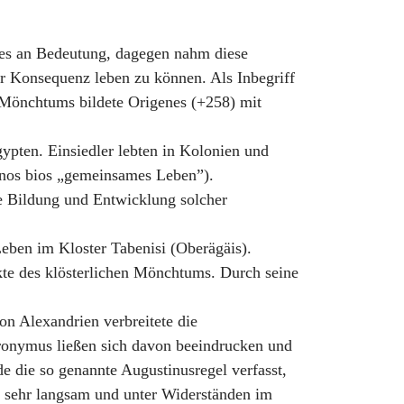
nzes an Bedeutung, dagegen nahm diese
r Konsequenz leben zu können. Als Inbegriff
en Mönchtums bildete Origenes (+258) mit
gypten. Einsiedler lebten in Kolonien und
oinos bios „gemeinsames Leben”).
e Bildung und Entwicklung solcher
ben im Kloster Tabenisi (Oberägäis).
ekte des klösterlichen Mönchtums. Durch seine
n Alexandrien verbreitete die
ronymus ließen sich davon beeindrucken und
de die so genannte Augustinusregel verfasst,
r sehr langsam und unter Widerständen im