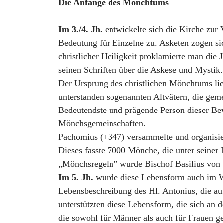
Die Anfänge des Mönchtums
Im 3./4. Jh.
entwickelte sich die Kirche zur
Bedeutung für Einzelne zu. Asketen zogen s
christlicher Heiligkeit proklamierte man die
seinen Schriften über die Askese und Mystik.
Der Ursprung des christlichen Mönchtums lieg
unterstanden sogenannten Altvätern, die gem
Bedeutendste und prägende Person dieser Bew
Mönchsgemeinschaften.
Pachomius (+347) versammelte und organisie
Dieses fasste 7000 Mönche, die unter seiner 
„Mönchsregeln” wurde Bischof Basilius von C
Im 5. Jh.
wurde diese Lebensform auch im We
Lebensbeschreibung des Hl. Antonius, die a
unterstützten diese Lebensform, die sich an 
die sowohl für Männer als auch für Frauen g