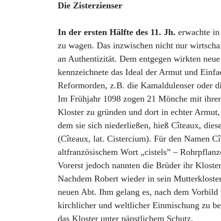
Die Zisterzienser
In der ersten Hälfte des 11. Jh.
erwachte in
zu wagen. Das inzwischen nicht nur wirtschaf
an Authentizität. Dem entgegen wirkten neue
kennzeichnete das Ideal der Armut und Einfa
Reformorden, z.B. die Kamaldulenser oder die
Im Frühjahr 1098 zogen 21 Mönche mit ihrem
Kloster zu gründen und dort in echter Armut,
dem sie sich niederließen, hieß Cîteaux, die
(Cîteaux, lat. Cistercium). Für den Namen Cî
altfranzösischem Wort „cistels” – Rohrpflanz
Vorerst jedoch nannten die Brüder ihr Klost
Nachdem Robert wieder in sein Mutterkloster
neuen Abt. Ihm gelang es, nach dem Vorbild 
kirchlicher und weltlicher Einmischung zu 
das Kloster unter päpstlichem Schutz.