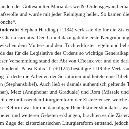
 Händen der Gottesmutter Maria das weiße Ordensgewand erha
chafswolle und wurde mit jeder Reinigung heller. So kamen die
önche“.
ünderabt
Stephan Harding (+1134) verfasste die für die Zister
e Charta caritatis. Den Grund dazu gab die erste Neugründung 
ischen dem Mutter- und dem Tochterkloster regeln und behan
 das für die Legislative des Ordens so wichtige Generalkapi
eser Versammlung stand der Abt von Cîteaux vor und die dar
er bindend. Papst Kalixt II (+1124) bestätigte 1119 die Verfas
g förderte die Arbeiten der Scriptorien und leitete eine Bibe
 (Stephansbibel). Auch ließ er damals authentisch geltende T
ar), Metz (Antiphonar und Graduale) und Rom (Missale und R
eil der umfassenden Liturgiereform der Zisterzienser, welche
ese Reform war für die damaligen Benediktiner skandalös: w
aneien und weiteren Gebeten erklungen, brachten es die Zister
Zuge der zisterziensischen Liturgiereform entstand, jedoch e