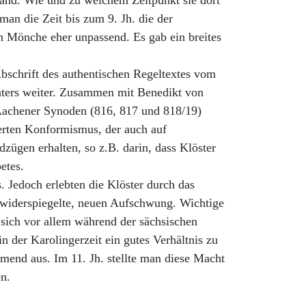
gland. Wie und zu welchem Zeitpunkt sie dort
man die Zeit bis zum 9. Jh. die der
n Mönche eher unpassend. Es gab ein breites
Abschrift des authentischen Regeltextes vom
aters weiter. Zusammen mit Benedikt von
Aachener Synoden (816, 817 und 818/19)
ierten Konformismus, der auch auf
zügen erhalten, so z.B. darin, dass Klöster
etes.
Jedoch erlebten die Klöster durch das
” widerspiegelte, neuen Aufschwung. Wichtige
sich vor allem während der sächsischen
n der Karolingerzeit ein gutes Verhältnis zu
hmend aus. Im 11. Jh. stellte man diese Macht
n.