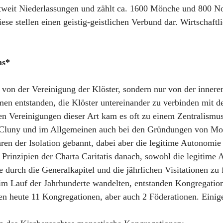
weit Niederlassungen und zählt ca. 1600 Mönche und 800 No
 stellen einen geistig-geistlichen Verbund dar. Wirtschaftlic
ns*
ht von der Vereinigung der Klöster, sondern nur von der inner
men entstanden, die Klöster untereinander zu verbinden mit 
nen Vereinigungen dieser Art kam es oft zu einem Zentralismu
n Cluny und im Allgemeinen auch bei den Gründungen von Mol
en der Isolation gebannt, dabei aber die legitime Autonomie 
rinzipien der Charta Caritatis danach, sowohl die legitime A
 durch die Generalkapitel und die jährlichen Visitationen zu 
 Lauf der Jahrhunderte wandelten, entstanden Kongregatione
en heute 11 Kongregationen, aber auch 2 Föderationen. Einige 