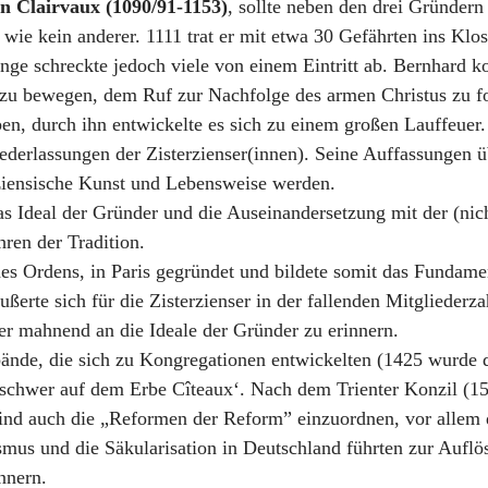
n Clairvaux (1090/91-1153)
, sollte neben den drei Gründern
 wie kein anderer. 1111 trat er mit etwa 30 Gefährten ins Klos
nge schreckte jedoch viele von einem Eintritt ab. Bernhard k
zu bewegen, dem Ruf zur Nachfolge des armen Christus zu fo
ben, durch ihn entwickelte es sich zu einem großen Lauffeuer
ederlassungen der Zisterzienser(innen). Seine Auffassungen üb
erziensische Kunst und Lebensweise werden.
 Ideal der Gründer und die Auseinandersetzung mit der (nich
hren der Tradition.
es Ordens, in Paris gegründet und bildete somit das Fundamen
ußerte sich für die Zisterzienser in der fallenden Mitgliederz
r mahnend an die Ideale der Gründer zu erinnern.
bände, die sich zu Kongregationen entwickelten (1425 wurde di
n schwer auf dem Erbe Cîteaux‘. Nach dem Trienter Konzil (
ind auch die „Reformen der Reform” einzuordnen, vor allem 
smus und die Säkularisation in Deutschland führten zur Auflös
nnern.