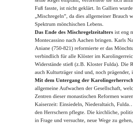
seine Regel empfahl, verbreitete sie sich anf
Fuß fasste, ist nicht geklärt. In Gallien wur
„Mischregeln”, da dies allgemeiner Brauch w
Spektrum mönchischen Lebens.
Das Ende des Mischregelzeitalters
ist eng 
Montecassino nach Aachen bringen. Karls Na
Aniane (750-821) reformierte er das Möncht
verbindlich für alle Klöster im Karolingerre
Widerstände stieß (z.B. Kloster Fulda). Die 
auch Kulturträger sind und, noch prägender, 
Mit dem Untergang der Karolingerherrsch
allgemeine Aufwachen der Gesellschaft, welc
Zentren dieser monastischen Reformen waren
Kaiserzeit: Einsiedeln, Niederaltaich, Fulda
den Herrschern pflegte. Die kirchliche, polit
in Frage und versuchte, neue Wege zu gehen,