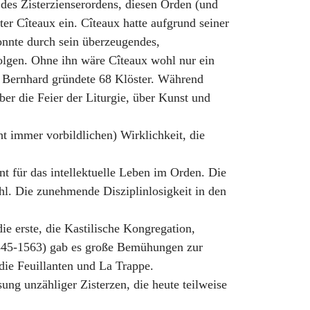
 des Zisterzienserordens, diesen Orden (und
ter Cîteaux ein. Cîteaux hatte aufgrund seiner
onnte durch sein überzeugendes,
lgen. Ohne ihn wäre Cîteaux wohl nur ein
. Bernhard gründete 68 Klöster. Während
er die Feier der Liturgie, über Kunst und
t immer vorbildlichen) Wirklichkeit, die
t für das intellektuelle Leben im Orden. Die
ahl. Die zunehmende Disziplinlosigkeit in den
e erste, die Kastilische Kongregation,
1545-1563) gab es große Bemühungen zur
die Feuillanten und La Trappe.
ung unzähliger Zisterzen, die heute teilweise