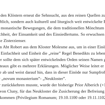
 den Klöstern erneut die Sehnsucht, aus den reinen Quellen z
tlich, sondern auch kulturell und liturgisch weit entwickelte
 monastische Bewegungen, die dem traditionellen Mönchtum e
chheit, der Einsamkeit und des Einsiedlertums. So erwuchse
 Zisterzienser.
 Abt Robert aus dem Kloster Molesme aus, um in einer Einö
 Einfachheit und Einheit die „reine” Regel Benedikts zu leben
ser sollte dem sich später entwickelnden Orden seinen Namen
teaux gibt es mehrere Erklärungen. Möglicher Weise leitet er
e ab und weist darauf hin, dass in dieser Einöde nur Sumpfro
er „novum monasterium”- „Neukloster”.
 zurückkehren musste, wurde der bisherige Prior Alberich (
von Cluny, für das Neukloster die Zusicherung der Befreiung
bekommen (Privilegium Romanum; 19.10.1100 oder 19.11.1102