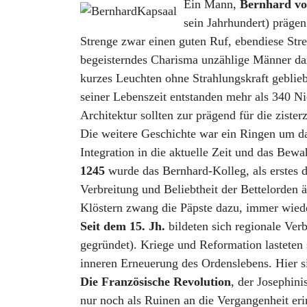
Ein Mann,
Bernhard vo
sein Jahrhundert) prägen
Strenge zwar einen guten Ruf, ebendiese Stre
begeisterndes Charisma unzählige Männer da
kurzes Leuchten ohne Strahlungskraft geblie
seiner Lebenszeit entstanden mehr als 340 Ni
Architektur sollten zur prägend für die zist
Die weitere Geschichte war ein Ringen um das
Integration in die aktuelle Zeit und das Bewa
1245
wurde das Bernhard-Kolleg, als erstes d
Verbreitung und Beliebtheit der Bettelorden ä
Klöstern zwang die Päpste dazu, immer wiede
Seit dem 15. Jh.
bildeten sich regionale Ver
gegründet). Kriege und Reformation lastete
inneren Erneuerung des Ordenslebens. Hier s
Die Französische Revolution
, der Josephini
nur noch als Ruinen an die Vergangenheit eri