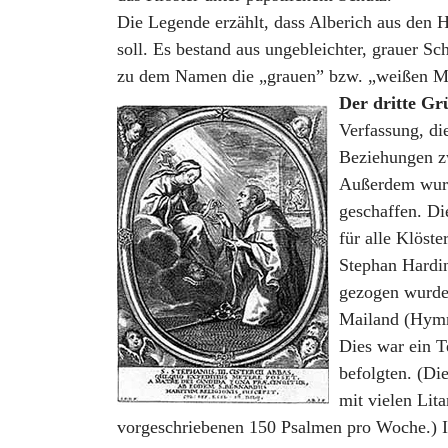
Die Legende erzählt, dass Alberich aus den
soll. Es bestand aus ungebleichter, grauer S
zu dem Namen die „grauen” bzw. „weißen M
Der dritte Gr
Verfassung, di
Beziehungen zw
Außerdem wurde
geschaffen. Di
für alle Klöst
Stephan Hardin
gezogen wurden
Mailand (Hymn
Dies war ein T
befolgten. (Di
mit vielen Lit
vorgeschriebenen 150 Psalmen pro Woche.) Im 