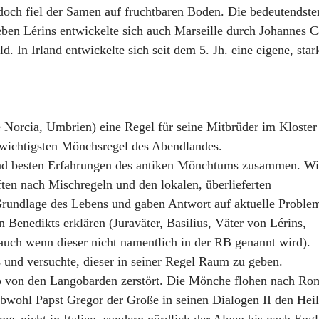
edoch fiel der Samen auf fruchtbaren Boden. Die bedeutendste
eben Lérins entwickelte sich auch Marseille durch Johannes
ld. In Irland entwickelte sich seit dem 5. Jh. eine eigene, s
 Norcia, Umbrien) eine Regel für seine Mitbrüder im Kloster
 wichtigsten Mönchsregel des Abendlandes.
n und besten Erfahrungen des antiken Mönchtums zusammen. W
ten nach Mischregeln und den lokalen, überlieferten
rundlage des Lebens und gaben Antwort auf aktuelle Proble
 Benedikts erklären (Juraväter, Basilius, Väter von Lérins,
auch wenn dieser nicht namentlich in der RB genannt wird).
und versuchte, dieser in seiner Regel Raum zu geben.
o von den Langobarden zerstört. Die Mönche flohen nach Ro
bwohl Papst Gregor der Große in seinen Dialogen II den Heil