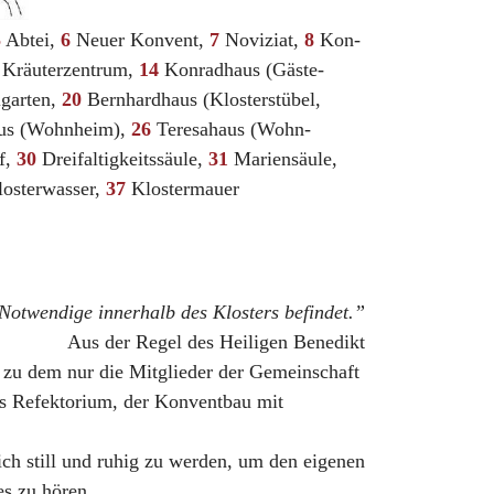
5
Abtei,
6
Neuer Konvent,
7
Noviziat,
8
Kon-
 Kräuterzentrum,
14
Konradhaus (Gäste-
garten,
20
Bernhardhaus (Klosterstübel,
us (Wohnheim),
26
Teresahaus (Wohn-
f,
30
Dreifaltigkeitssäule,
31
Mariensäule,
osterwasser,
37
Klostermauer
 Notwendige innerhalb des Klosters befindet.”
Aus der Regel des Heiligen Benedikt
, zu dem nur die Mitglieder der Gemeinschaft
as Refektorium, der Konventbau mit
ch still und ruhig zu werden, um den eigenen
s zu hören.