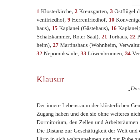
1
Klosterkirche,
2
Kreuzgarten,
3
Ostflügel d
ventfriedhof,
9
Herrenfriedhof,
10
Konventga
haus),
15
Kaplanei (Gästehaus),
16
Kaplaneig
Schatzkammer, Roter Saal),
21
Torhaus,
22
P
heim),
27
Martinshaus (Wohnheim, Verwaltu
32
Nepomuksäule,
33
Löwenbrunnen,
34
Ver
Klausur
„Das 
Der innere Lebensraum der klösterlichen Geme
Zugang haben und den sie ohne weiteres nich
Dormitorium, den Zellen und Arbeitsräumen d
Die Distanz zur Geschäftigkeit der Welt und
Lärm in sich wahrzunehmen und zur Ruhe zu 