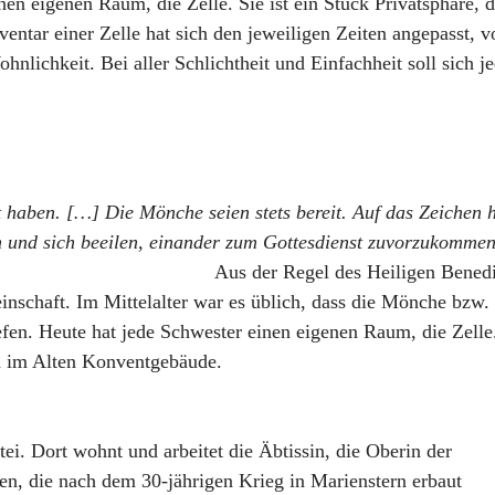
nen eigenen Raum, die Zelle. Sie ist ein Stück Privatsphäre,
ventar einer Zelle hat sich den jeweiligen Zeiten angepasst,
hnlichkeit. Bei aller Schlichtheit und Einfachheit soll sich j
t haben. […] Die Mönche seien stets bereit. Auf das Zeichen 
n und sich beeilen, einander zum Gottesdienst zuvorzukomme
Aus der Regel des Heiligen Bened
nschaft. Im Mittelalter war es üblich, dass die Mönche bzw.
en. Heute hat jede Schwester einen eigenen Raum, die Zelle
h im Alten Konventgebäude.
ei. Dort wohnt und arbeitet die Äbtissin, die Oberin der
en, die nach dem 30-jährigen Krieg in Marienstern erbaut