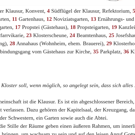
er Klausur, Konvent,
4
Südflügel der Klausur, Refektorium,
rten,
11
Gartenhaus,
12
Noviziatsgarten,
13
Ernährungs- und
arten,
17
Propstei (Gästehaus),
18
Propsteigarten,
19
Kanzlei
farrvikarie,
23
Klosterscheune,
24
Beamtenhaus,
25
Josefsha
ng),
28
Annahaus (Wohnheim, ehem. Brauerei),
29
Klosterho
bindungsgang vom Gästehaus zur Kirche,
35
Parkplatz,
36
Kl
Kloster soll, wenn möglich, so angelegt sein, dass sich alles
inschaft ist die Klausur. Es ist ein abgeschlossener Bereich
t verlassen. Dazu gehören der Kapitelsaal, der Kreuzgang, d
er Schwestern, ein Garten sowie auch die Abtei.
 die Stille der Räume geben einen äußeren Rahmen, um innerli
bringen, um wachsam zu sein und auf den leisen Anruf Gotte