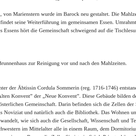
 von Marienstern wurde im Barock neu gestaltet. Die Mahlzei
l findet seine Weiterführung im gemeinsamen Essen. Umrahm
 Essens hört die Gemeinschaft schweigend auf die Tischlesun
Brunnenhaus zur Reinigung vor und nach den Mahlzeiten.
ter der Äbtissin Cordula Sommerin (reg. 1716-1746) entstan
lten Konvent” der „Neue Konvent”. Diese Gebäude bilden d
österlichen Gemeinschaft. Darin befinden sich die Zellen der
s Noviziat und natürlich auch die Bibliothek. Das Wohnen und
wandelt, wie sich auch die Gesellschaft, Wissenschaft und T
hwestern im Mittelalter alle in einem Raum, dem Dormitoriu