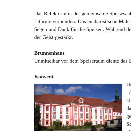
Das Refektorium, der gemeinsame Speisesaal,
Liturgie verbunden. Das eucharistische Mah
Segen und Dank für die Speisen. Während des
der Geist gestärkt.
Brunnenhaus
Unmittelbar vor dem Speiseraum diente das 
Konvent
Un
„A
kl
da
ge
Sc