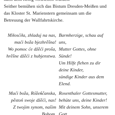
Seither bemühen sich das Bistum Dresden-Meißen und
das Kloster St. Marienstern gemeinsam um die
Betreuung der Wallfahrtskirche.
Miłosćiła, zhladuj na nas,
Barmherzige, schau auf
maći boža bjezhrěšna!
uns,
Wo pomoc će dźěći proša,
Mutter Gottes, ohne
hrěšne dźěći z hubjenstwa.
Sünde!
Um Hilfe flehen zu dir
deine Kinder,
sündige Kinder aus dem
Elend.
Maći boža, Róže
ń
čanska,
Rosenthaler Gottesmutter,
pěstoń swoje dźěći, nas!
behüte uns, deine Kinder!
Z twojim synom, našim
Mit deinem Sohn, unserem
Bohom,
Gott,